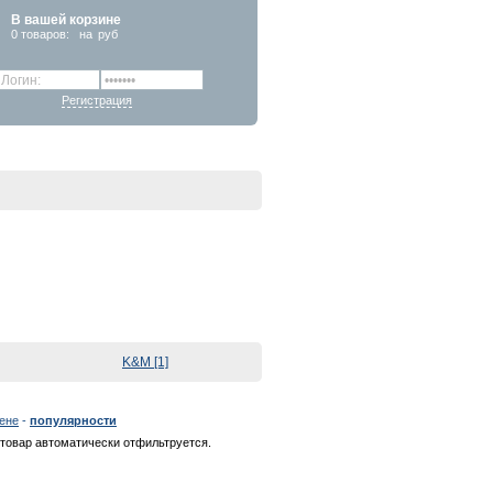
В вашей корзине
0
товаров:
на
руб
Регистрация
K&M [1]
ене
-
популярности
товар автоматически отфильтруется.