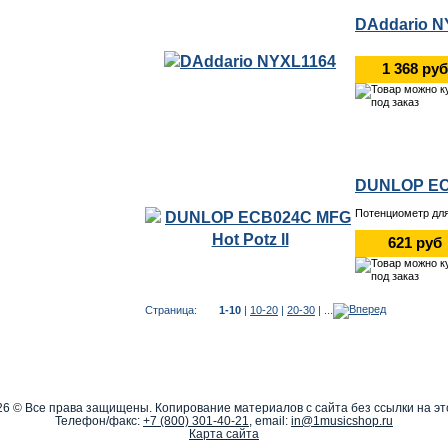
DAddario N
1 368 руб
DUNLOP ECB
Потенциометр дл
621 руб
Страница:
1-10
|
10-20
|
20-30
| ...
26 © Все права защищены. Копирование материалов с сайта без ссылки на эт
Телефон/факс:
+7 (800) 301-40-21
, email:
in@1musicshop.ru
Карта сайта