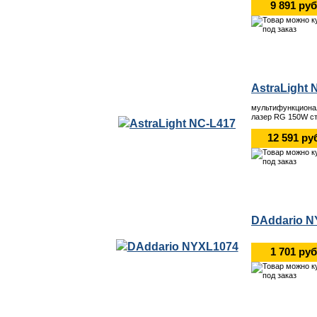
9 891 руб
AstraLight 
мультифункционал
лазер RG 150W с
12 591 ру
DAddario N
1 701 руб