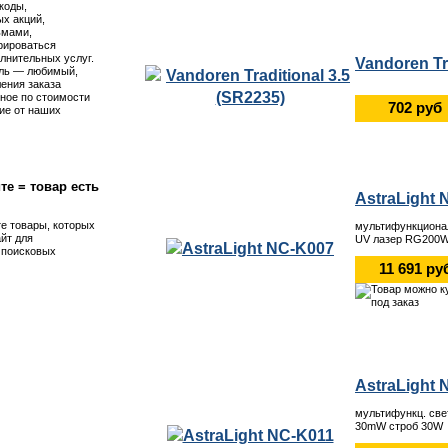
коды,
х акций,
ьмами,
рироваться
лнительных услуг.
Vandoren Tr
ль — любимый,
ения заказа
ное по стоимости
702 руб
ие от наших
те = товар есть
AstraLight 
те товары, которых
мультифункциона
айт для
UV лазер RG200W
я поисковых
11 691 ру
AstraLight 
мультифункц. све
30mW строб 30W