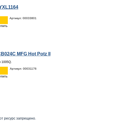
YXL1164
Артикул: 00033801
024C MFG Hot Potz ll
я 1005Q.
Артикул: 00031176
от ресурс запрещено.