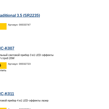
aditional 3.5 (SR2235)
Артикул: 00033747
NC-K007
льный световой прибор 3 в1 LED-эффекты
 строб 20W
Артикул: 00032723
б
NC-K011
товой прибор 4 в1 LED-эффекты лазер