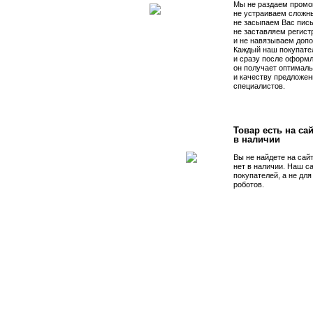
Мы не раздаем промо
не устраиваем сложны
не засыпаем Вас пис
не заставляем регист
и не навязываем допо
Каждый наш покупате
и сразу после оформл
он получает оптималь
и качеству предложен
специалистов.
Товар есть на сай
в наличии
Вы не найдете на сай
нет в наличии. Наш с
покупателей, а не дл
роботов.