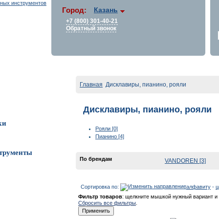
Город:
Казань
+7 (800) 301-40-21
Обратный звонок
Главная
Дисклавиры, пианино, рояли
Дисклавиры, пианино, рояли
ки
Рояли [0]
Пианино [4]
трументы
По брендам
VANDOREN [3]
Сортировка по:
алфавиту
-
ц
Фильтр товаров
: щелкните мышкой нужный вариант и 
Сбросить все фильтры
.