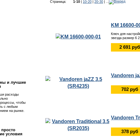
Страница:
1-10
|
10-20
|
20-30
| ...
KM 16600-0
Ключ для настрой
звезда размер 6 2
2 691 руб
!
Vandoren ja
ны и лучшие
и
702 руб
ши расходы
ально
процессы, чтобы
ть с любым
нием на рынке.
Vandoren Tr
 просто
378 руб
ие условия