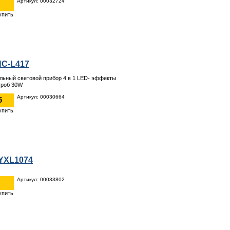
Артикул: 00032724
NC-L417
ьный световой прибор 4 в 1 LED- эффекты
троб 30W
Артикул: 00030664
б
YXL1074
Артикул: 00033802