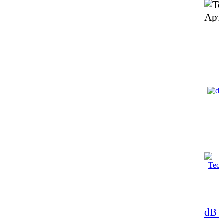
Ар
dB 