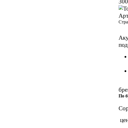
300
Арт
Стр
Аку
под
бре
По 
Сор
це