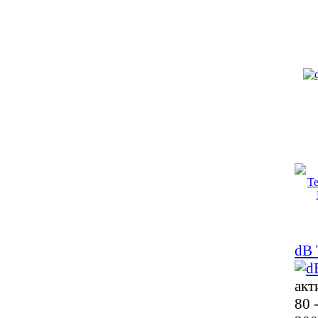
dB 
акт
80 