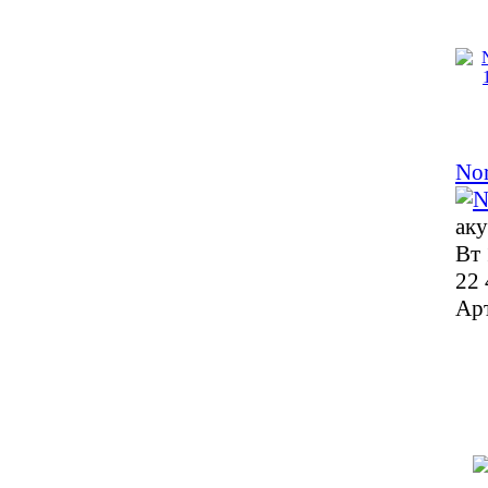
Nor
аку
Вт 
22 
Ар