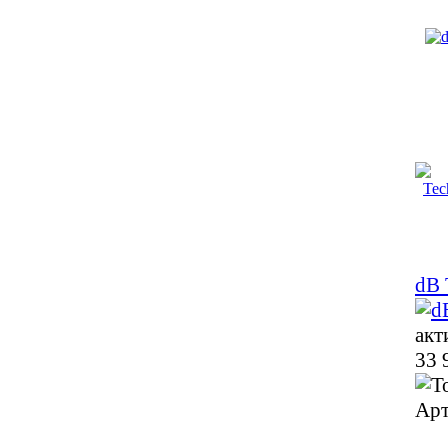
dB 
акт
33 
Арт