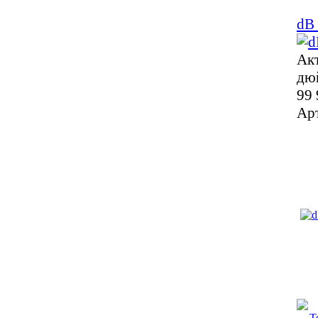
dB
Акт
дю
99 
Ар