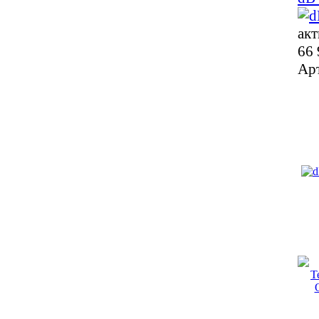
акт
66 
Ар