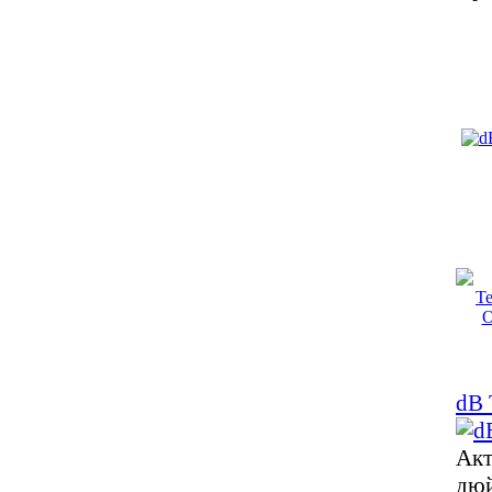
dB 
Акт
дюй