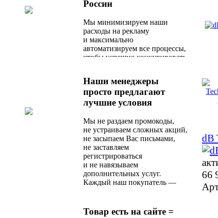
России
Мы минимизируем наши
расходы на рекламу
и максимально
автоматизируем все процессы,
чтобы успешно конкурировать
с любым актуальным
предложением на рынке.
Наши менеджеры
просто предлагают
лучшие условия
Мы не раздаем промокоды,
не устраиваем сложных акций,
dB 
не засыпаем Вас письмами,
не заставляем
регистрироваться
акт
и не навязываем
66 
дополнительных услуг.
Каждый наш покупатель —
Арт
любимый, и сразу после
оформления заказа
он получает оптимальное
Товар есть на сайте =
по стоимости и качеству