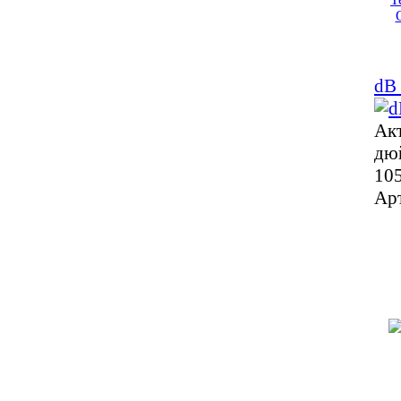
dB
Акт
дю
105
Ар