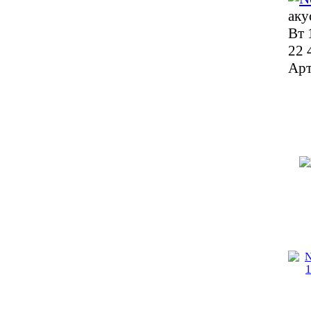
аку
Вт 
22 
Арт