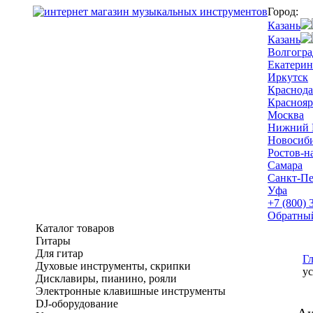
Город:
Казань
Казань
Волгогра
Екатерин
Иркутск
Краснода
Краснояр
Москва
Нижний 
Новосиб
Ростов-н
Самара
Санкт-Пе
Уфа
+7 (800) 
Обратны
Каталог товаров
Гитары
Для гитар
Г
Духовые инструменты, скрипки
у
Дисклавиры, пианино, рояли
Электронные клавишные инструменты
DJ-оборудование