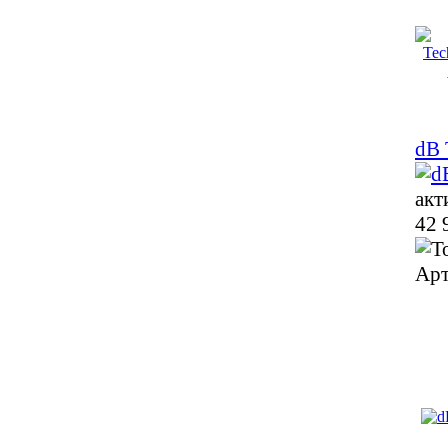
dB 
акт
42 
Арт