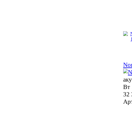
Nor
аку
Вт 
32 
Ар