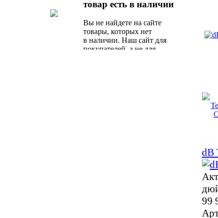
товар есть в наличии
предложение от наших
специалистов.
Вы не найдете на сайте
товары, которых нет
в наличии. Наш сайт для
покупателей, а не для
поисковых роботов.
dB 
Акт
дюй
99 
Арт