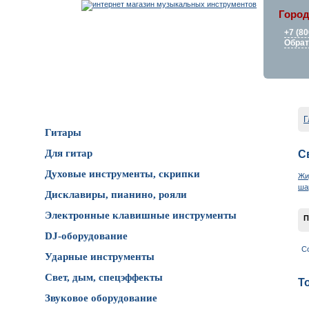
Город
+7 (80
Обрат
Каталог товаров
Г
Гитары
Для гитар
С
Духовые инструменты, скрипки
Жи
ша
Дисклавиры, пианино, рояли
Электронные клавишные инструменты
П
DJ-оборудование
С
Ударные инструменты
Свет, дым, спецэффекты
Т
Звуковое оборудование