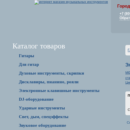
Город
+7 (80
Обрат
Каталог товаров
Г
Гитары
Для гитар
Э
MI
Духовые инструменты, скрипки
ст
Дисклавиры, пианино, рояли
Ци
Электронные клавишные инструменты
П
DJ-оборудование
Ударные инструменты
С
Свет, дым, спецэффекты
С
Звуковое оборудование