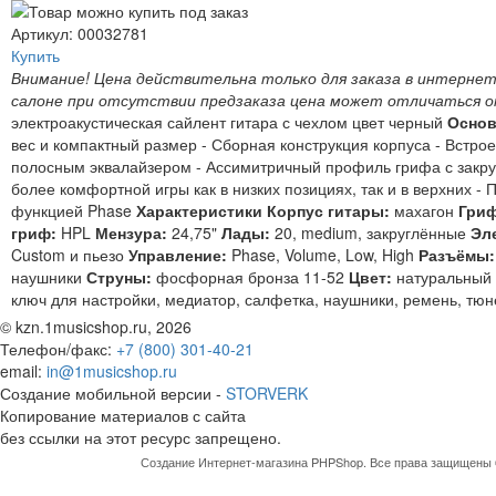
Артикул: 00032781
Купить
Внимание! Цена действительна только для заказа в интернет
салоне при отсутствии предзаказа цена может отличаться о
электроакустическая сайлент гитара с чехлом цвет черный
Основ
вес и компактный размер - Сборная конструкция корпуса - Встро
полосным эквалайзером - Ассимитричный профиль грифа с закр
более комфортной игры как в низких позициях, так и в верхних -
функцией Phase
Характеристики
Корпус гитары:
махагон
Гри
гриф:
HPL
Мензура:
24,75"
Лады:
20, medium, закруглённые
Эл
Custom и пьезо
Управление:
Phase, Volume, Low, High
Разъёмы
наушники
Струны:
фосфорная бронза 11-52
Цвет:
натуральный
ключ для настройки, медиатор, салфетка, наушники, ремень, тюн
© kzn.1musicshop.ru,
2026
Телефон/факс:
+7 (800) 301-40-21
email:
in@1musicshop.ru
Создание мобильной версии -
STORVERK
Копирование материалов с сайта
без ссылки на этот ресурс запрещено.
Создание Интернет-магазина
PHPShop
. Все права защищены 