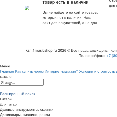
оптимальное по стоимости
товар есть в наличии
для 
и качеству предложение
от наших специалистов.
Вы не найдете на сайте товары,
которых нет в наличии. Наш
сайт для покупателей, а не для
поисковых роботов.
kzn.1musicshop.ru
2026 © Все права защищены. Копи
Телефон/факс:
+7 (8
Меню
Главная
Как купить через Интернет-магазин?
Условия и стоимость 
каталог
Расширенный поиск
Гитары
Для гитар
Духовые инструменты, скрипки
Дисклавиры, пианино, рояли