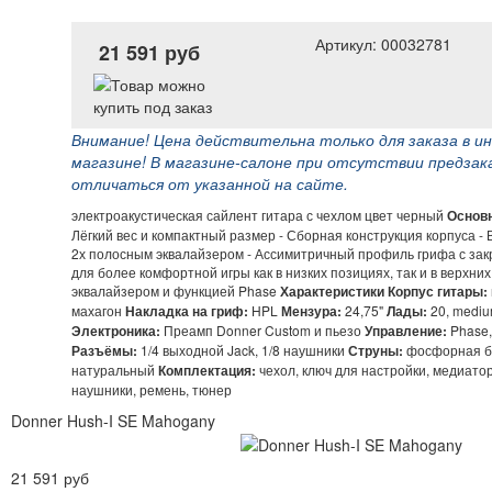
Артикул: 00032781
21 591 руб
Внимание! Цена действительна только для заказа в и
магазине! В магазине-салоне при отсутствии предзак
отличаться от указанной на сайте.
электроакустическая сайлент гитара с чехлом цвет черный
Основ
Лёгкий вес и компактный размер - Сборная конструкция корпуса -
2х полосным эквалайзером - Ассимитричный профиль грифа с за
для более комфортной игры как в низких позициях, так и в верхних
эквалайзером и функцией Phase
Характеристики
Корпус гитары:
махагон
Накладка на гриф:
HPL
Мензура:
24,75"
Лады:
20, mediu
Электроника:
Преамп Donner Custom и пьезо
Управление:
Phase,
Разъёмы:
1/4 выходной Jack, 1/8 наушники
Струны:
фосфорная б
натуральный
Комплектация:
чехол, ключ для настройки, медиатор
наушники, ремень, тюнер
Donner Hush-I SE Mahogany
21 591 руб