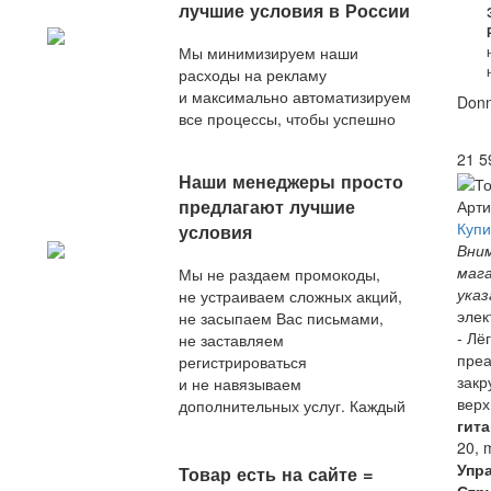
лучшие условия в России
Мы минимизируем наши
расходы на рекламу
и максимально автоматизируем
Donn
все процессы, чтобы успешно
конкурировать с любым
21 5
актуальным предложением
Наши менеджеры просто
на рынке.
предлагают лучшие
Арти
Купи
условия
Вним
маг
Мы не раздаем промокоды,
указ
не устраиваем сложных акций,
элек
не засыпаем Вас письмами,
- Лё
не заставляем
преа
регистрироваться
закр
и не навязываем
верх
дополнительных услуг. Каждый
гит
наш покупатель — любимый,
20, 
и сразу после оформления
Упр
заказа он получает
Товар есть на сайте =
Стр