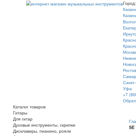
Город:
Казан
Казан
Волго
Екате
Иркутс
Красн
Красн
Москв
Нижни
Новос
Росто
Сама
Санкт
Уфа
+7 (80
Обрат
Каталог товаров
Гитары
Для гитар
Гл
Духовые инструменты, скрипки
SE
Дисклавиры, пианино, рояли